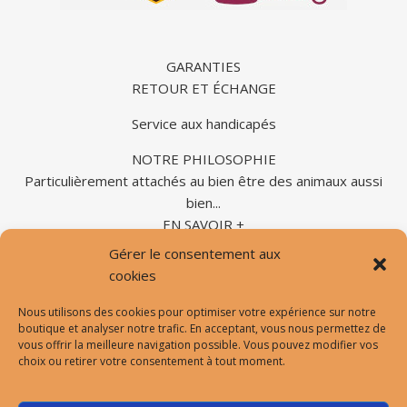
GARANTIES
RETOUR ET ÉCHANGE
Service aux handicapés
NOTRE PHILOSOPHIE
Particulièrement attachés au bien être des animaux aussi
bien...
EN SAVOIR +
Gérer le consentement aux
cookies
Nous utilisons des cookies pour optimiser votre expérience sur notre
Formulaire de contact |
Prendre un RDV vision avec nous |
boutique et analyser notre trafic. En acceptant, vous nous permettez de
Mentions légales |
vous offrir la meilleure navigation possible. Vous pouvez modifier vos
choix ou retirer votre consentement à tout moment.
Conditions générales de vente et d’utilisation |
Protection des données personnelles