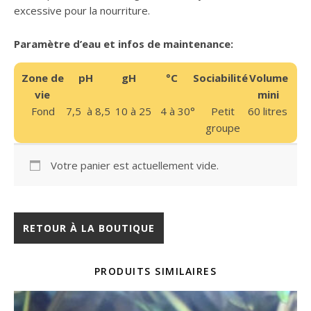
excessive pour la nourriture.
Paramètre d’eau et infos de maintenance:
Zone de
pH
gH
°C
Sociabilité
Volume
vie
mini
Fond
7,5 à 8,5
10 à 25
4 à 30°
Petit
60 litres
groupe
Votre panier est actuellement vide.
RETOUR À LA BOUTIQUE
PRODUITS SIMILAIRES