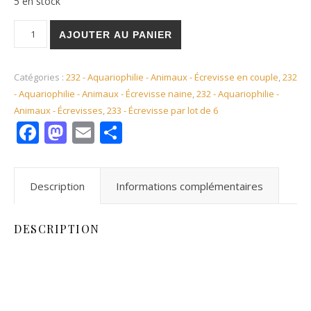
5 en stock
quantité de Écrevisse naine du Texas adulte de sélection (par 
AJOUTER AU PANIER
Catégories :
232 - Aquariophilie - Animaux - Écrevisse en couple
,
232
- Aquariophilie - Animaux - Écrevisse naine
,
232 - Aquariophilie -
Animaux - Écrevisses
,
233 - Écrevisse par lot de 6
Facebook
Mastodon
Email
Partager
Description
Informations complémentaires
DESCRIPTION