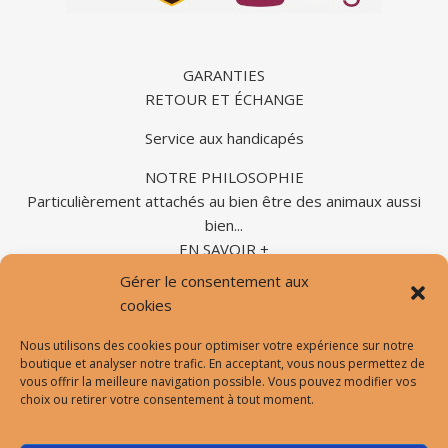
GARANTIES
RETOUR ET ÉCHANGE
Service aux handicapés
NOTRE PHILOSOPHIE
Particulièrement attachés au bien être des animaux aussi
bien...
EN SAVOIR +
Gérer le consentement aux
cookies
Nous utilisons des cookies pour optimiser votre expérience sur notre
Formulaire de contact |
Prendre un RDV vision avec nous |
boutique et analyser notre trafic. En acceptant, vous nous permettez de
Mentions légales |
vous offrir la meilleure navigation possible. Vous pouvez modifier vos
choix ou retirer votre consentement à tout moment.
Conditions générales de vente et d’utilisation |
Protection des données personnelles