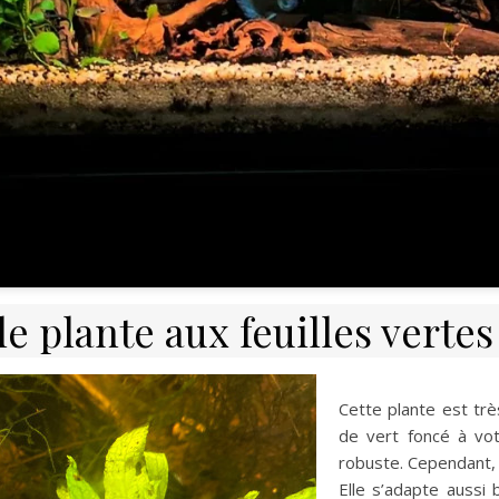
e plante aux feuilles verte
Cette plante est tr
de vert foncé à vot
robuste. Cependant, 
Elle s’adapte aussi