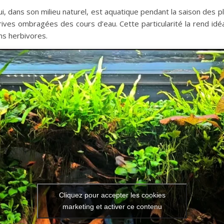
i, dans son milieu naturel, est aquatique pendant la saison des p
rives ombragées des cours d’eau. Cette particularité la rend idé
ins herbivores.
Cliquez pour accepter les cookies
marketing et activer ce contenu