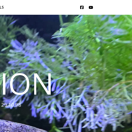
LS
SION
 29 10 98