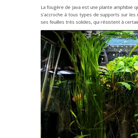
La fougère de Java est une plante amphibie qu
s’accroche à tous types de supports sur les 
ses feuilles très solides, qui résistent à certa