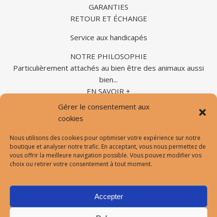
GARANTIES
RETOUR ET ÉCHANGE
Service aux handicapés
NOTRE PHILOSOPHIE
Particulièrement attachés au bien être des animaux aussi
bien...
EN SAVOIR +
Gérer le consentement aux
cookies
Nous utilisons des cookies pour optimiser votre expérience sur notre
Formulaire de contact |
Prendre un RDV vision avec nous |
boutique et analyser notre trafic. En acceptant, vous nous permettez de
Mentions légales |
vous offrir la meilleure navigation possible. Vous pouvez modifier vos
choix ou retirer votre consentement à tout moment.
Conditions générales de vente et d’utilisation |
Protection des données personnelles
Accepter
Thème Ashe par
WP Royal
.