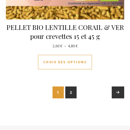
PELLET BIO LENTILLE CORAIL & VER
pour crevettes 15 et 45 g
Plage de prix : 2,60 € à 4,80 €
2,60
€
–
4,80
€
Ce produit a plusie
CHOIX DES OPTIONS
1
2
→