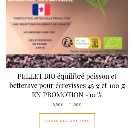
PELLET BIO équilibré poisson et
betterave pour écrevisses 45 g et 100 g
EN PROMOTION -10 %
Plage de prix : 5,50 € à 11,50 €
5,50
€
–
11,50
€
Ce produit a plusie
CHOIX DES OPTIONS