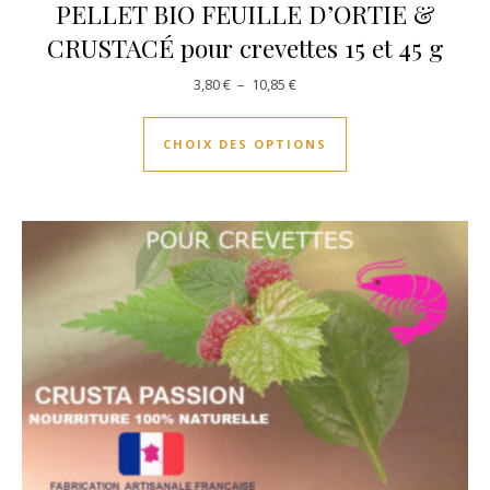
PELLET BIO FEUILLE D’ORTIE &
CRUSTACÉ pour crevettes 15 et 45 g
Plage de prix : 3,80 € à 10,85 €
3,80
€
–
10,85
€
Ce produit a plusie
CHOIX DES OPTIONS