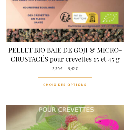
PELLET BIO BAIE DE GOJI & MICRO-
CRUSTACÉS pour crevettes 15 et 45 g
Plage de prix : 3,30 € à 9,42 €
3,30
€
–
9,42
€
Ce produit a plusie
CHOIX DES OPTIONS