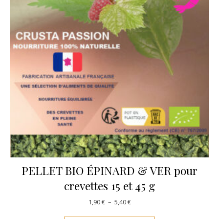
PELLET BIO ÉPINARD & VER pour
crevettes 15 et 45 g
Plage de prix : 1,90 € à 5,40 €
1,90
€
–
5,40
€
Ce produit a plusie