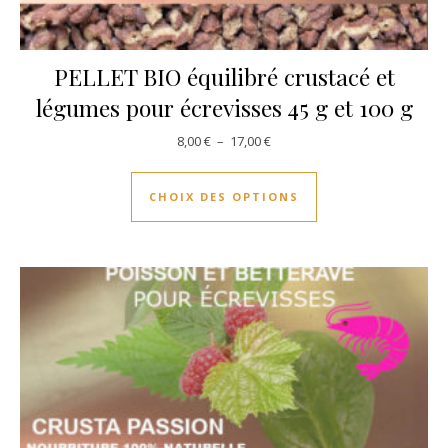
PELLET BIO équilibré crustacé et
légumes pour écrevisses 45 g et 100 g
Plage de prix : 8,00 € à 17,00 €
8,00
€
–
17,00
€
Ce produit a plusie
CHOIX DES OPTIONS