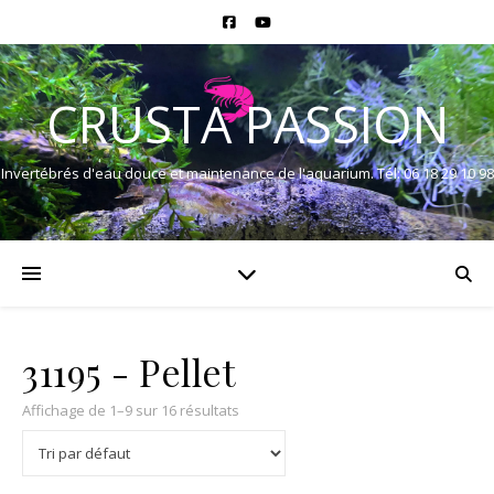
CRUSTA PASSION
Invertébrés d'eau douce et maintenance de l'aquarium. Tél: 06 18 29 10 98
31195 - Pellet
Affichage de 1–9 sur 16 résultats